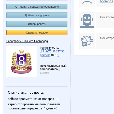
блогеров
.
Отправить приватное сообщение
Добавить в друзья
Посетит
Игнорировать
Сделать подарок
Посмотре
Велофорум Нижнего Новгорода
популярность:
17325 место
рейтинг
1881
?
Привилегированный
пользователь
8
уровня
Статистика портрета:
сейчас просматривают портрет - 0
зарегистрированные пользователи
посетившие портрет за 7 дней - 0