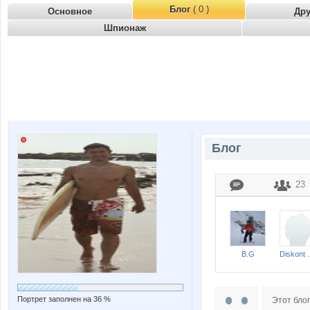
Блог
( 0 )
Основное
Др
Шпионаж
Блог
23
B.G
Disk
Портрет заполнен на 36 %
Этот блог